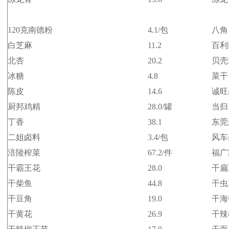
120克南德粉
4.1/包
八角
白芝麻
11.2
百利
北杏
20.2
贝壳
冰糖
4.8
菜干
陈皮
14.6
诚旺
厨邦鸡精
28.0/罐
当归
丁香
38.1
东莞
二姐卤料
3.4/包
风车
涪陵榨菜
67.2/件
福广
干霸王花
28.0
干扁
干柴鱼
44.8
干虫
干豆角
19.0
干海
干黄花
26.9
干辣