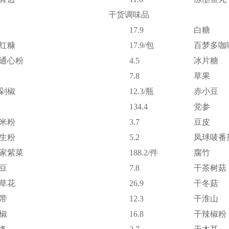
干货调味品
17.9
白糖
红糠
17.9/包
百梦多咖
通心粉
4.5
冰片糖
7.8
草果
剁椒
12.3/瓶
赤小豆
134.4
党参
米粉
3.7
豆皮
生粉
5.2
凤球唛番
家紫菜
188.2/件
腐竹
豆
7.8
干茶树菇
草花
26.9
干冬菇
带
12.3
干淮山
椒
16.8
干辣椒粉