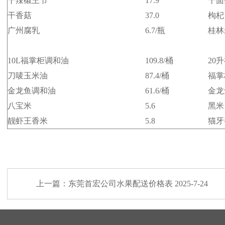
干辣椒王节
17.9
干面
干香菇
37.0
枸杞
广州腐乳
6.7/瓶
桂林
10L福掌柜调和油
109.8/桶
20
刀唛玉米油
87.4/桶
福掌
金龙鱼调和油
61.6/桶
金龙
八宝米
5.6
黑米
靓虾王香米
5.8
猫牙
上一篇：
东莞首宏公司水果配送价格表 2025-7-24