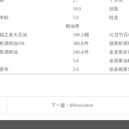
条
2.7
干木耳
19.0
挂面
米粉
5.0
桂皮
粮油类
升福之泉大豆油
188.2/桶
5L甘竹
柜调和油10L
380.8/件
福掌柜调和
鱼调和油
246.4/件
金龙鱼浓
5.6
金禧家油
香米
2.6
添多碗香
下一篇：$NextArticle