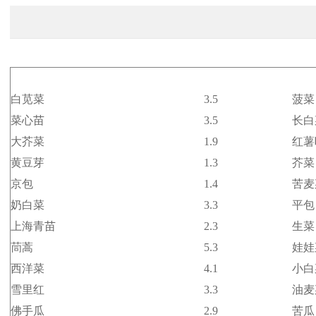
白苋菜
3.5
菠菜
菜心苗
3.5
长白
大芥菜
1.9
红薯
黄豆芽
1.3
芥菜
京包
1.4
苦麦
奶白菜
3.3
平包
上海青苗
2.3
生菜
茼蒿
5.3
娃娃
西洋菜
4.1
小白
雪里红
3.3
油麦
佛手瓜
2.9
苦瓜