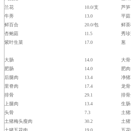
兰花
10.0/支
芦笋
牛蒡
13.0
平菇
鲜百合
20.0/包
鲜茶
杏鲍菇
11.5
秀珍
紫叶生菜
17.0
葱
大肠
14.0
大骨
肥肠
14.0
肥肉
后腿肉
13.4
净猪
里脊肉
17.4
龙骨
排骨
29.1
排骨
上腿肉
13.4
生肠
头骨
7.3
土猪
土猪梅头瘦肉
30.2
土猪
土猪五花肉
19.0
五花