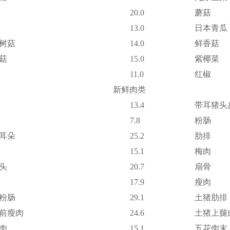
20.0
蘑菇
13.0
日本青瓜
树菇
14.0
鲜香菇
菇
15.0
紫椰菜
11.0
红椒
新鲜肉类
13.4
带耳猪头
7.8
粉肠
耳朵
25.2
肋排
15.1
梅肉
头
20.7
扇骨
17.9
瘦肉
粉肠
29.1
土猪肋排
前瘦肉
24.6
土猪上腿
肉
15.1
五花肉末