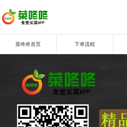
菜咚咚首页
下单流程