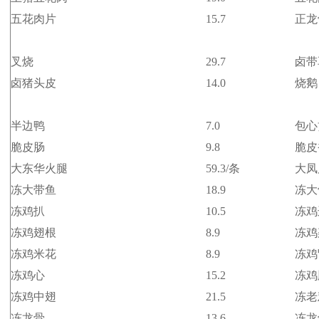
五花肉片
15.7
正龙
叉烧
29.7
卤带
卤猪头皮
14.0
烧鹅
半边鸭
7.0
包心
脆皮肠
9.8
脆皮
大东华火腿
59.3/条
大凤
冻大带鱼
18.9
冻大
冻鸡扒
10.5
冻鸡
冻鸡翅根
8.9
冻鸡
冻鸡米花
8.9
冻鸡
冻鸡心
15.2
冻鸡
冻鸡中翅
21.5
冻老
冻龙骨
13.6
冻龙