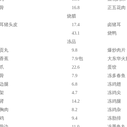
骨
16.8
正五花肉
烧腊
耳猪头皮
17.4
卤猪耳
43.1
烧鸭
冻品
贡丸
9.8
爆炒肉片
香蕉
7.9/包
大东华火
爪
22.6
蛋饺
骨
7.9
冻多春鱼
边腿
6.8
冻鸡翅
架
4.7
冻鸡尖
肾
14.2
冻鸡腿
胸肉
8.2
冻鸡杂
鸡
9.4
冻肋排
骨边
11.0
冻墨鱼丸