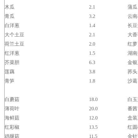
木瓜
2.1
蒲瓜
青瓜
3.2
云南
白洋葱
1.4
长豆
大个土豆
2.1
大香
荷兰土豆
2.0
红萝
红洋葱
1.5
湖南
芥菜胆
6.3
金银
莲藕
3.8
荞头
青笋
1.8
沙葛
白蘑菇
18.0
白玉
薄荷叶
20.0
番茜
海鲜菇
12.0
盒装
红彩椒
13.5
红圆
鸡腿菇
11.5
金针