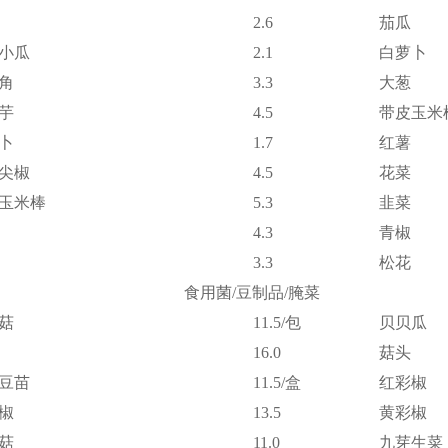
2.6
茄瓜
小瓜
2.1
白萝卜
角
3.3
大葱
芋
4.5
带皮玉米
卜
1.7
红薯
尖椒
4.5
花菜
玉米棒
5.3
韭菜
4.3
青椒
3.3
松花
食用菌/豆制品/腌菜
菇
11.5/包
贝贝瓜
16.0
菇头
豆苗
11.5/盒
红彩椒
椒
13.5
黄彩椒
菇
11.0
九芽生菜