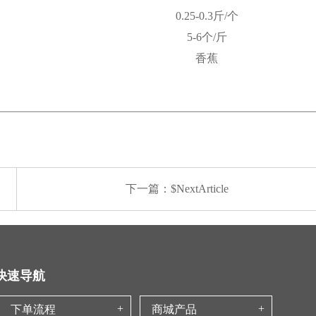
0.25-0.3斤/个
5-6个/斤
香蕉
下一篇：$NextArticle
快速导航
下单流程
商城产品