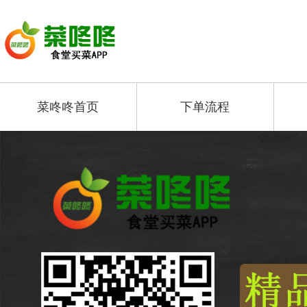
菜咚咚首页
下单流程