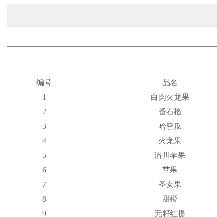
编号
品名
1
白肉火龙果
2
番石榴
3
哈密瓜
4
火龙果
5
洛川苹果
6
苹果
7
圣女果
8
甜橙
9
无籽红提