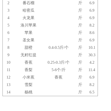
2
番石榴
斤
6.9
3
哈密瓜
斤
6.9
4
火龙果
斤
6.9
5
洛川苹果
斤
8.2
6
苹果
斤
8.6
7
圣女果
斤
6.9
8
甜橙
0.4-0.5斤/个
斤
10.1
9
无籽红提
斤
30.3
10
香蕉
0.25-0.3斤/个
斤
4.2
11
香梨
5-6个/斤
斤
11.4
12
小米蕉
香蕉
斤
6.9
13
雪梨
斤
8.2
14
杨桃
斤
6.5