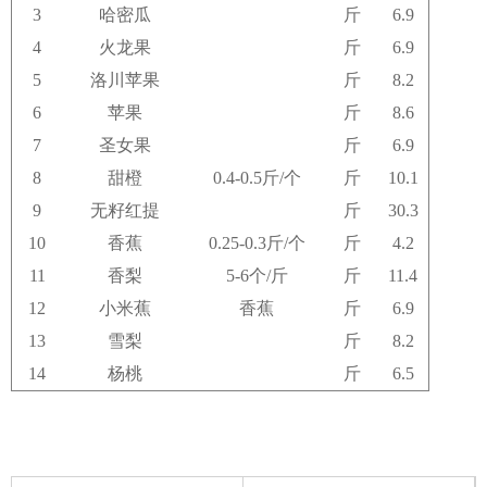
3
哈密瓜
斤
6.9
4
火龙果
斤
6.9
5
洛川苹果
斤
8.2
6
苹果
斤
8.6
7
圣女果
斤
6.9
8
甜橙
0.4-0.5斤/个
斤
10.1
9
无籽红提
斤
30.3
10
香蕉
0.25-0.3斤/个
斤
4.2
11
香梨
5-6个/斤
斤
11.4
12
小米蕉
香蕉
斤
6.9
13
雪梨
斤
8.2
14
杨桃
斤
6.5