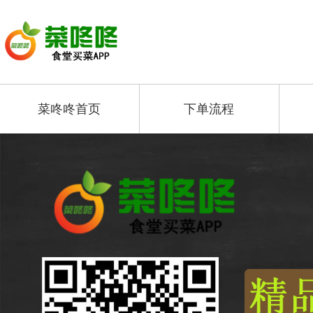
菜咚咚首页
下单流程