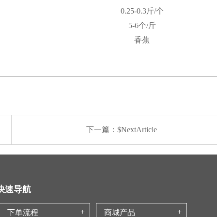
0.25-0.3斤/个
5-6个/斤
香蕉
下一篇：$NextArticle
快速导航
下单流程
商城产品