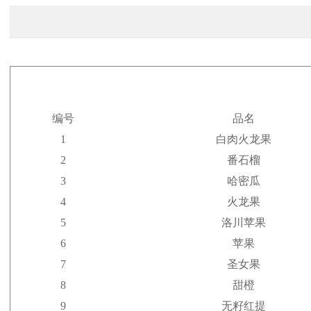
编号
品名
1
白肉火龙果
2
番石榴
3
哈密瓜
4
火龙果
5
洛川苹果
6
苹果
7
圣女果
8
甜橙
9
无籽红提