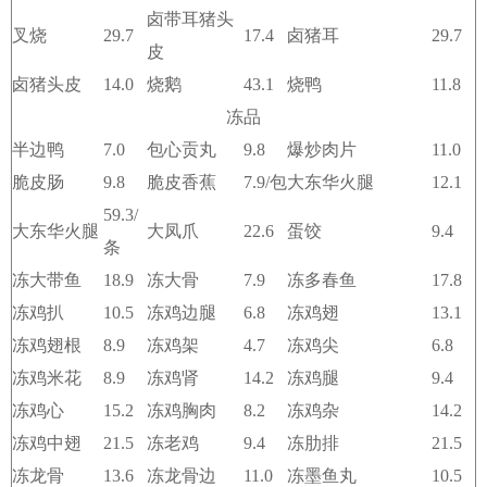
卤带耳猪头
叉烧
29.7
17.4
卤猪耳
29.7
皮
卤猪头皮
14.0
烧鹅
43.1
烧鸭
11.8
冻品
半边鸭
7.0
包心贡丸
9.8
爆炒肉片
11.0
脆皮肠
9.8
脆皮香蕉
7.9/包
大东华火腿
12.1
59.3/
大东华火腿
大凤爪
22.6
蛋饺
9.4
条
冻大带鱼
18.9
冻大骨
7.9
冻多春鱼
17.8
冻鸡扒
10.5
冻鸡边腿
6.8
冻鸡翅
13.1
冻鸡翅根
8.9
冻鸡架
4.7
冻鸡尖
6.8
冻鸡米花
8.9
冻鸡肾
14.2
冻鸡腿
9.4
冻鸡心
15.2
冻鸡胸肉
8.2
冻鸡杂
14.2
冻鸡中翅
21.5
冻老鸡
9.4
冻肋排
21.5
冻龙骨
13.6
冻龙骨边
11.0
冻墨鱼丸
10.5