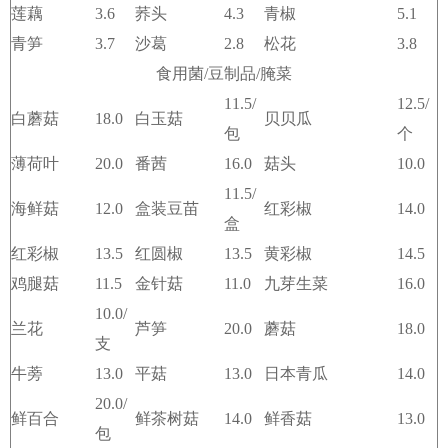
莲藕
3.6
荞头
4.3
青椒
5.1
青笋
3.7
沙葛
2.8
松花
3.8
食用菌/豆制品/腌菜
11.5/
12.5/
白蘑菇
18.0
白玉菇
贝贝瓜
包
个
薄荷叶
20.0
番茜
16.0
菇头
10.0
11.5/
海鲜菇
12.0
盒装豆苗
红彩椒
14.0
盒
红彩椒
13.5
红圆椒
13.5
黄彩椒
14.5
鸡腿菇
11.5
金针菇
11.0
九芽生菜
16.0
10.0/
兰花
芦笋
20.0
蘑菇
18.0
支
牛蒡
13.0
平菇
13.0
日本青瓜
14.0
20.0/
鲜百合
鲜茶树菇
14.0
鲜香菇
13.0
包