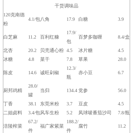
干货调味品
120克南德
4.1/包
八角
17.9
白糖
3.9
粉
17.9/
白芝麻
11.2
百利红糠
百梦多咖喱
8.4/盒
包
北杏
20.2
贝壳通心粉
4.5
冰片糖
4.5
冰糖
4.8
菜干
7.8
草果
28.0
12.3/
陈皮
14.6
诚旺剁椒
赤小豆
6.7
瓶
28.0/
厨邦鸡精
当归
134.4
党参
56.0
罐
丁香
38.1
东莞米粉
3.7
豆皮
4.5
二姐卤料
3.4/包
风车生粉
5.2
凤球唛番茄沙司
7.8/瓶
67.2/
188.2/
涪陵榨菜
福广家紫菜
腐竹
11.2
件
件