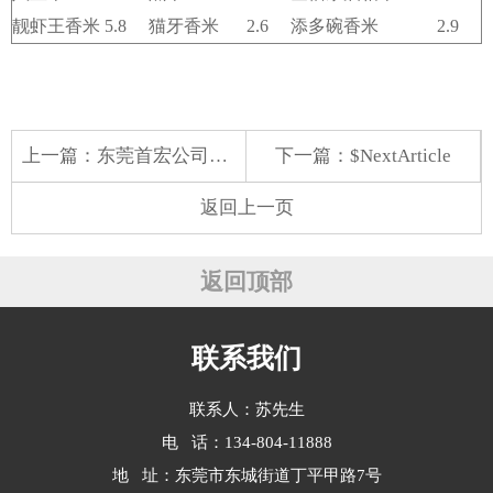
靓虾王香米
5.8
猫牙香米
2.6
添多碗香米
2.9
上一篇：
东莞首宏公司水果配送价格表 2025-10-27
下一篇：$NextArticle
返回上一页
返回顶部
联系我们
联系人：苏先生
电 话：134-804-11888
地 址：东莞市东城街道丁平甲路7号