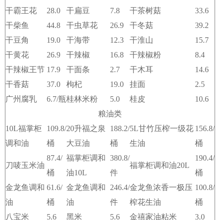
干霸王花
28.0
干扁豆
7.8
干茶树菇
33.6
干柴鱼
44.8
干虫草花
26.9
干冬菇
39.2
干豆角
19.0
干海带
12.3
干淮山
15.7
干黄花
26.9
干辣椒
16.8
干辣椒粉
8.4
干辣椒王节
17.9
干面条
2.7
干木耳
14.6
干香菇
37.0
枸杞
19.0
挂面
2.5
广州腐乳
6.7/瓶
桂林米粉
5.0
桂皮
10.6
粮油类
10L福掌柜
109.8/
20升福之泉
188.2/
5L甘竹压榨一级花
156.8/
调和油
桶
大豆油
桶
生油
桶
87.4/
福掌柜调和
380.8/
190.4/
刀唛玉米油
福掌柜调和油20L
桶
油10L
件
桶
金龙鱼调和
61.6/
金龙鱼调和
246.4/
金龙鱼浓香一极压
100.8/
油
桶
油
件
榨花生油
桶
八宝米
5.6
黑米
5.6
金禧家油粘米
3.0