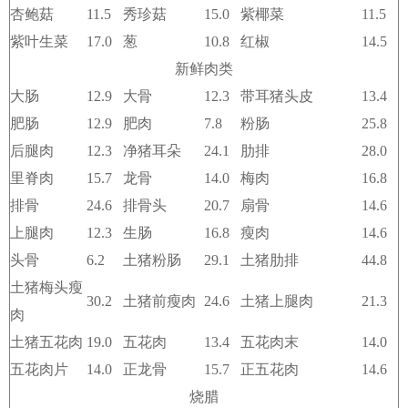
杏鲍菇
11.5
秀珍菇
15.0
紫椰菜
11.5
紫叶生菜
17.0
葱
10.8
红椒
14.5
新鲜肉类
大肠
12.9
大骨
12.3
带耳猪头皮
13.4
肥肠
12.9
肥肉
7.8
粉肠
25.8
后腿肉
12.3
净猪耳朵
24.1
肋排
28.0
里脊肉
15.7
龙骨
14.0
梅肉
16.8
排骨
24.6
排骨头
20.7
扇骨
14.6
上腿肉
12.3
生肠
16.8
瘦肉
14.6
头骨
6.2
土猪粉肠
29.1
土猪肋排
44.8
土猪梅头瘦
30.2
土猪前瘦肉
24.6
土猪上腿肉
21.3
肉
土猪五花肉
19.0
五花肉
13.4
五花肉末
14.0
五花肉片
14.0
正龙骨
15.7
正五花肉
14.6
烧腊