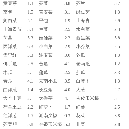
黄豆芽
1.3
芥菜
3.8
芥兰
3.7
京包
1.5
苦麦菜
3.1
绿豆芽
1.3
奶白菜
5.1
平包
1.9
上海青
2.9
上海青苗
3.3
生菜
2.5
水白菜
2.3
茼蒿
5.3
娃娃菜
2.2
西生菜
5.8
西洋菜
6.3
小白菜
2.9
小芥菜
2.5
雪里红
3.3
油麦菜
3.0
冬瓜
1.3
佛手瓜
2.5
苦瓜
4.1
老南瓜
1.2
木瓜
2.1
蒲瓜
2.5
茄瓜
3.3
青瓜
4.1
云南小瓜
3.5
白萝卜
1.3
白洋葱
1.4
长豆角
4.0
大葱
2.7
大个土豆
2.1
大香芋
4.1
带皮玉米棒
3.1
荷兰土豆
2.2
红萝卜
1.7
红薯
2.5
红洋葱
1.5
湖南尖椒
6.3
花菜
3.8
芥菜胆
5.8
金银玉米棒
5.3
韭菜
2.8