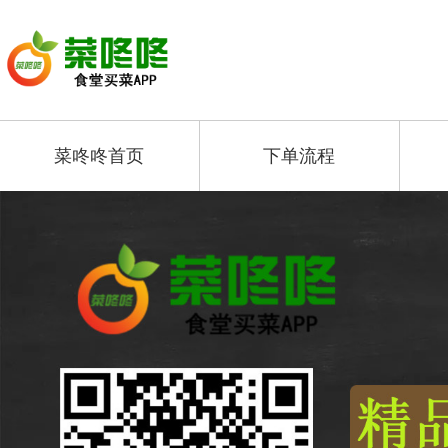
菜咚咚首页
下单流程