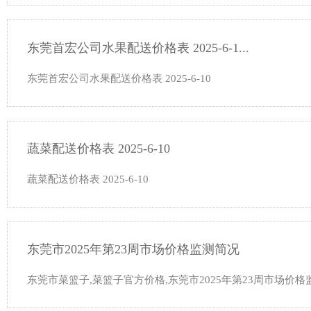
东莞首宏公司水果配送价格表 2025-6-1...
东莞首宏公司水果配送价格表 2025-6-10
蔬菜配送价格表 2025-6-10
蔬菜配送价格表 2025-6-10
东莞市2025年第23周市场价格监测简况
东莞市菜篮子,菜篮子官方价格,东莞市2025年第23周市场价格