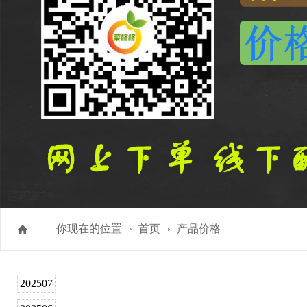
你现在的位置
首页
产品价格
202507