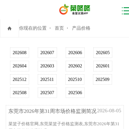
你现在的位置
首页
产品价格
202608
202607
202606
202605
202604
202603
202602
202601
202512
202511
202510
202509
202508
202507
202506
2026-08-05
东莞市2026年第31周市场价格监测简况
菜篮子价格官网,东莞菜篮子价格监测表,东莞市2026年第31