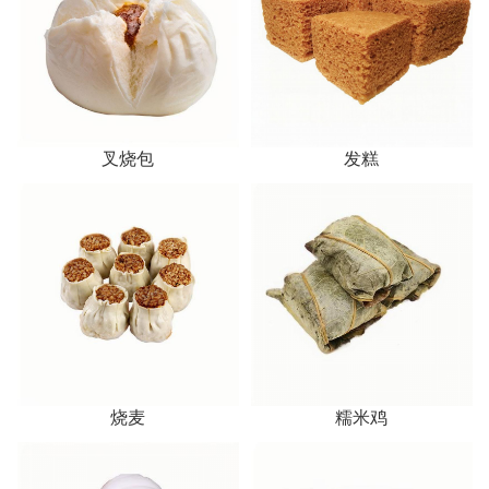
叉烧包
发糕
烧麦
糯米鸡