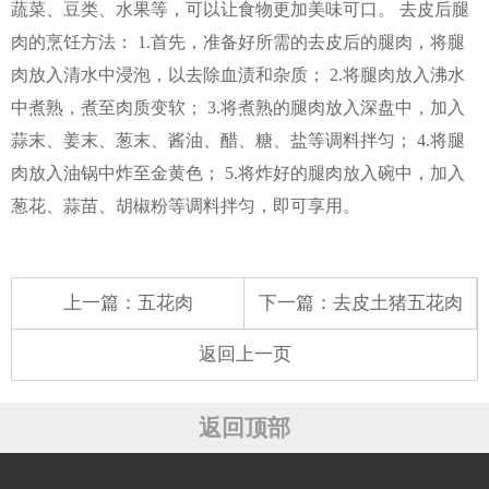
蔬菜、豆类、水果等，可以让食物更加美味可口。 去皮后腿
肉的烹饪方法： 1.首先，准备好所需的去皮后的腿肉，将腿
肉放入清水中浸泡，以去除血渍和杂质； 2.将腿肉放入沸水
中煮熟，煮至肉质变软； 3.将煮熟的腿肉放入深盘中，加入
蒜末、姜末、葱末、酱油、醋、糖、盐等调料拌匀； 4.将腿
肉放入油锅中炸至金黄色； 5.将炸好的腿肉放入碗中，加入
葱花、蒜苗、胡椒粉等调料拌匀，即可享用。
上一篇：
五花肉
下一篇：
去皮土猪五花肉
返回上一页
返回顶部