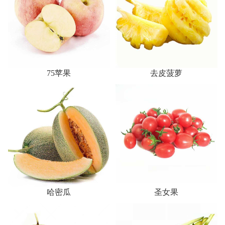
75苹果
去皮菠萝
哈密瓜
圣女果