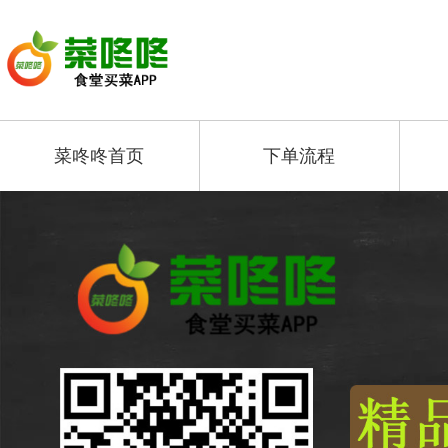
菜咚咚首页
下单流程