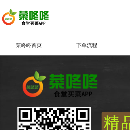
菜咚咚首页
下单流程