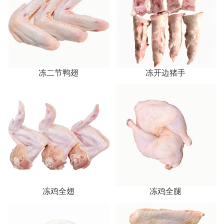
冻二节鸭翅
冻开边猪手
冻鸡全翅
冻鸡全腿