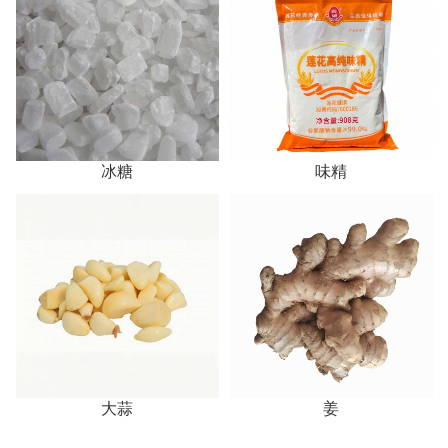
冰糖
味精
大蒜
姜