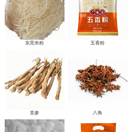
东莞米粉
五香粉
党参
八角